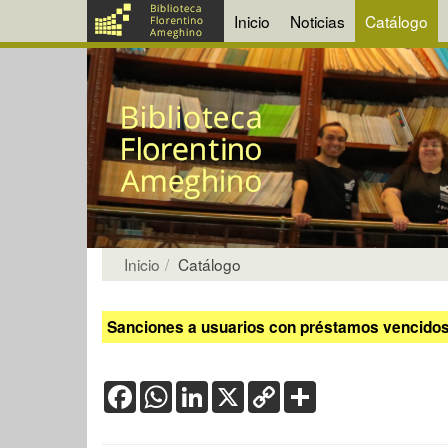
Inicio
Noticias
Catálogo
Inicio
Catálogo
Sanciones a usuarios con préstamos vencidos:
Facebook
WhatsApp
LinkedIn
X
Copy
Share
Link