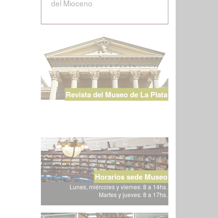
del Mioceno
Revista del Museo de La Plata
Horarios sede Museo
Lunes, miércoles y viernes: 8 a 14hs.
Martes y jueves: 8 a 17hs.