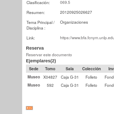
069.5
Clasificación:
20120925026627
Resumen:
Organizaciones
Tema Principal /
Disciplina :
https://www.bfa.fcnym.unlp.ed
Link:
Reserva
Reservar este documento
Ejemplares(2)
Tomo
Sala
Colección
Museo
X04827
Caja G-31
Folleto
Fond
Museo
592
Caja G-31
Folleto
Fond