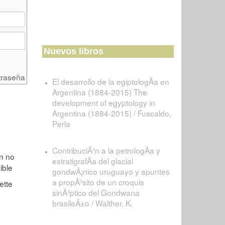
Nuevos libros
traseña
El desarrollo de la egiptologÃ­a en
Argentina (1884-2015) The
development of egyptology in
Argentina (1884-2015) / Fuscaldo,
Perla
ContribuciÃ³n a la petrologÃ­a y
estratigrafÃ­a del glacial
gondwÃ¡nico uruguayo y apuntes
a propÃ³sito de un croquis
sinÃ³ptico del Gondwana
brasileÃ±o / Walther, K.