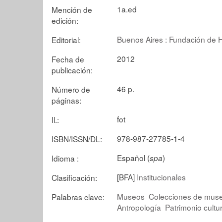
1a.ed
Mención de
edición:
Buenos Aires : Fundación de Hi
Editorial:
2012
Fecha de
publicación:
46 p.
Número de
páginas:
fot
Il.:
978-987-27785-1-4
ISBN/ISSN/DL:
Español (
)
Idioma :
spa
[BFA]
Institucionales
Clasificación:
Museos
Colecciones de mus
Palabras clave:
Antropología
Patrimonio cultur