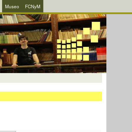
Museo
FCNyM