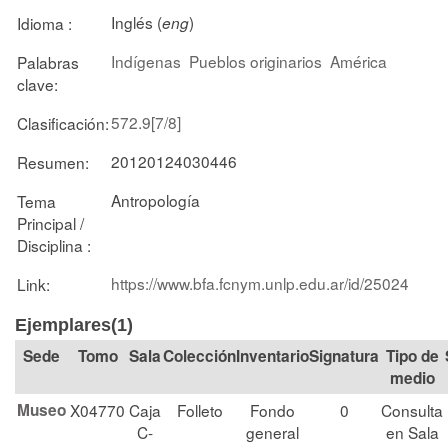
Inglés (
)
Idioma :
eng
Indígenas
Pueblos originarios
América
Palabras
clave:
572.9[7/8]
Clasificación:
20120124030446
Resumen:
Antropología
Tema
Principal /
Disciplina :
https://www.bfa.fcnym.unlp.edu.ar/id/25024
Link:
Ejemplares(1)
Tomo
Sala
Colección
Signatura
Tipo de
medio
Museo
X04770
Caja
Folleto
Fondo
0
Consulta
C-
general
en Sala