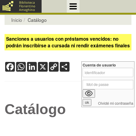
Inicio
Catálogo
Sanciones a usuarios con préstamos vencidos: no
podrán inscribirse a cursada ni rendir exámenes finales
Facebook
WhatsApp
LinkedIn
X
Copy
Share
Cuenta de usuario
Link
Olvidé mi contraseña
Catálogo