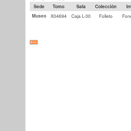
Tomo
Sala
Colección
Museo
X04694
Caja L-30
Folleto
Fon