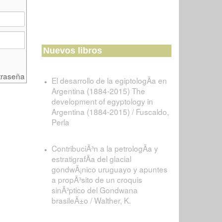
Nuevos libros
traseña
El desarrollo de la egiptologÃ­a en
Argentina (1884-2015) The
development of egyptology in
Argentina (1884-2015) / Fuscaldo,
Perla
ContribuciÃ³n a la petrologÃ­a y
estratigrafÃ­a del glacial
gondwÃ¡nico uruguayo y apuntes
a propÃ³sito de un croquis
sinÃ³ptico del Gondwana
brasileÃ±o / Walther, K.