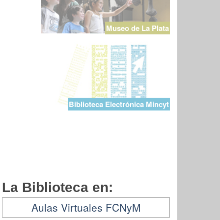
Museo de La Plata
Biblioteca Electrónica Mincyt
La Biblioteca en:
Aulas Virtuales FCNyM