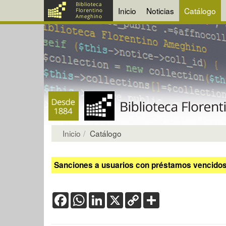
Inicio
Noticias
Catálogo
Inicio
Catálogo
Sanciones a usuarios con préstamos vencidos:
Facebook
WhatsApp
LinkedIn
X
Copy
Share
Link