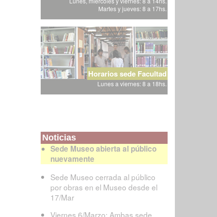
Lunes, miércoles y viernes: 8 a 14hs.
Martes y jueves: 8 a 17hs.
Horarios sede Facultad
Lunes a viernes: 8 a 18hs.
Noticias
Sede Museo abierta al público
nuevamente
Sede Museo cerrada al público
por obras en el Museo desde el
17/Mar
Viernes 6/Marzo: Ambas sede