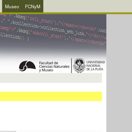
Museo
FCNyM