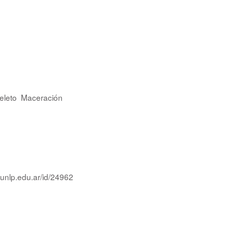
eleto
Maceración
.unlp.edu.ar/id/24962