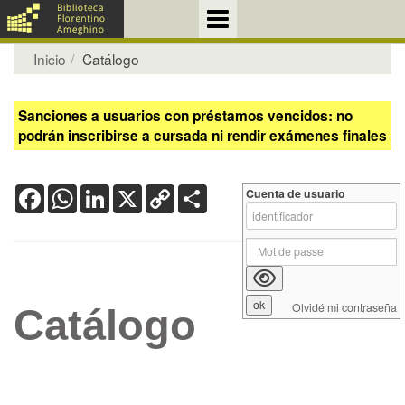
Inicio
Catálogo
Sanciones a usuarios con préstamos vencidos: no
podrán inscribirse a cursada ni rendir exámenes finales
Facebook
WhatsApp
LinkedIn
X
Copy
Share
Cuenta de usuario
Link
Olvidé mi contraseña
Catálogo