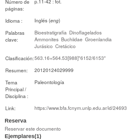
p.11-42 : fot.
Número de
páginas:
Inglés (
)
Idioma :
eng
Bioestratigrafía
Dinoflagelados
Palabras
Ammonites
Buchiidae
Groenlandia
clave:
Jurásico
Cretácico
563.16+564.53[988]"6152/6153"
Clasificación:
20120124029999
Resumen:
Paleontología
Tema
Principal /
Disciplina :
https://www.bfa.fcnym.unlp.edu.ar/id/24693
Link:
Reserva
Reservar este documento
Ejemplares(1)