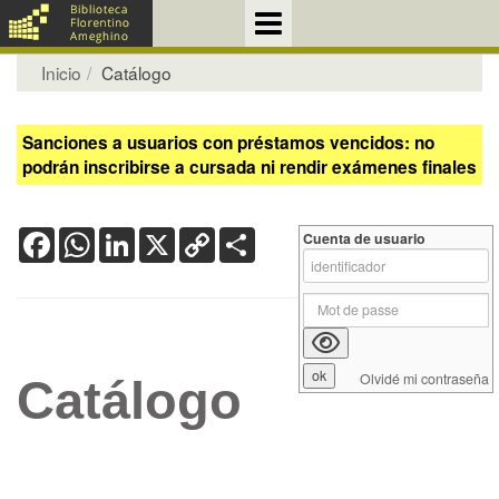
Inicio
Catálogo
Sanciones a usuarios con préstamos vencidos: no
podrán inscribirse a cursada ni rendir exámenes finales
Facebook
WhatsApp
LinkedIn
X
Copy
Share
Cuenta de usuario
Link
Olvidé mi contraseña
Catálogo