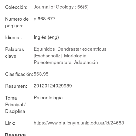
Journal of Geology ; 66(6)
Colección:
p.668-677
Número de
páginas:
Inglés (
)
Idioma :
eng
Equínidos
Dendraster excentricus
Palabras
[Eschscholtz]
Morfología
clave:
Paleotemperatura
Adaptación
563.95
Clasificación:
20120124029989
Resumen:
Paleontología
Tema
Principal /
Disciplina :
https://www.bfa.fcnym.unlp.edu.ar/id/24683
Link:
Reserva