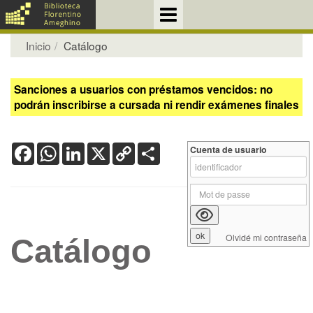
Inicio
Catálogo
Sanciones a usuarios con préstamos vencidos: no
podrán inscribirse a cursada ni rendir exámenes finales
Facebook
WhatsApp
LinkedIn
X
Copy
Share
Cuenta de usuario
Link
Olvidé mi contraseña
Catálogo