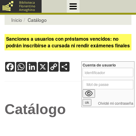
Inicio
Catálogo
Sanciones a usuarios con préstamos vencidos: no
podrán inscribirse a cursada ni rendir exámenes finales
Facebook
WhatsApp
LinkedIn
X
Copy
Share
Cuenta de usuario
Link
Olvidé mi contraseña
Catálogo