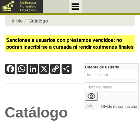
Inicio
Catálogo
Sanciones a usuarios con préstamos vencidos: no
podrán inscribirse a cursada ni rendir exámenes finales
Facebook
WhatsApp
LinkedIn
X
Copy
Share
Cuenta de usuario
Link
Olvidé mi contraseña
Catálogo