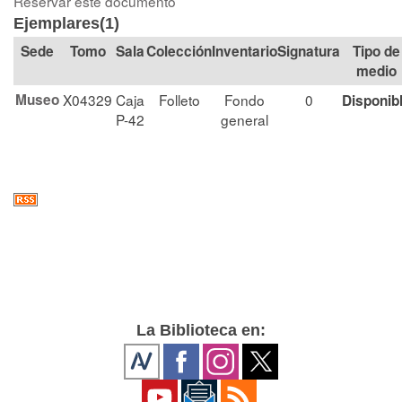
Reservar este documento
Ejemplares(1)
Tomo
Sala
Colección
Signatura
Tipo de
medio
Museo
X04329
Caja
Folleto
Fondo
0
Disponib
P-42
general
La Biblioteca en: