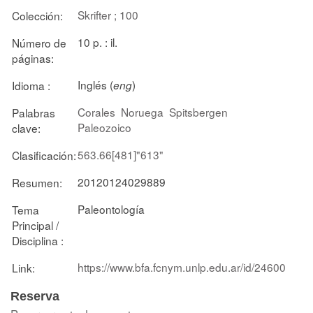
Skrifter ; 100
Colección:
10 p. : il.
Número de
páginas:
Inglés (
)
Idioma :
eng
Corales
Noruega
Spitsbergen
Palabras
Paleozoico
clave:
563.66[481]"613"
Clasificación:
20120124029889
Resumen:
Paleontología
Tema
Principal /
Disciplina :
https://www.bfa.fcnym.unlp.edu.ar/id/24600
Link:
Reserva