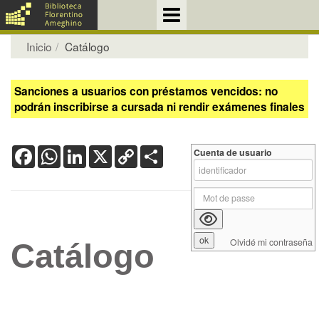
Inicio
Catálogo
Sanciones a usuarios con préstamos vencidos: no
podrán inscribirse a cursada ni rendir exámenes finales
Facebook
WhatsApp
LinkedIn
X
Copy
Share
Cuenta de usuario
Link
Olvidé mi contraseña
Catálogo