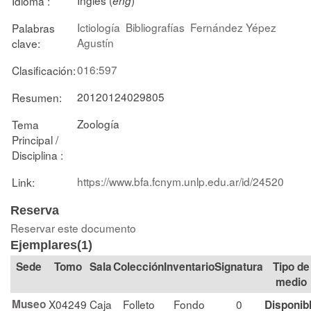
Idioma :
eng
Ictiología
Bibliografías
Fernández Yépez
Palabras
Agustín
clave:
016:597
Clasificación:
20120124029805
Resumen:
Zoología
Tema
Principal /
Disciplina :
https://www.bfa.fcnym.unlp.edu.ar/id/24520
Link:
Reserva
Reservar este documento
Ejemplares(1)
Tomo
Sala
Colección
Signatura
Tipo de
medio
Museo
X04249
Caja
Folleto
Fondo
0
Disponib