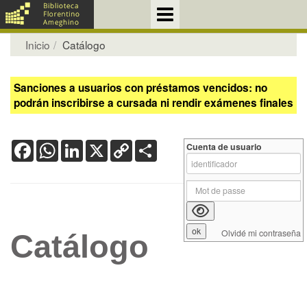
Inicio
Catálogo
Sanciones a usuarios con préstamos vencidos: no
podrán inscribirse a cursada ni rendir exámenes finales
Facebook
WhatsApp
LinkedIn
X
Copy
Share
Cuenta de usuario
Link
Olvidé mi contraseña
Catálogo