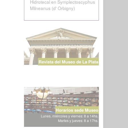
Hidrotecal en Symplectoscyphus
Milneanus (d' Orbigny)
Revista del Museo de La Plata
Horarios sede Museo
Lunes, miércoles y viernes: 8 a 14hs.
Martes y jueves: 8 a 17hs.