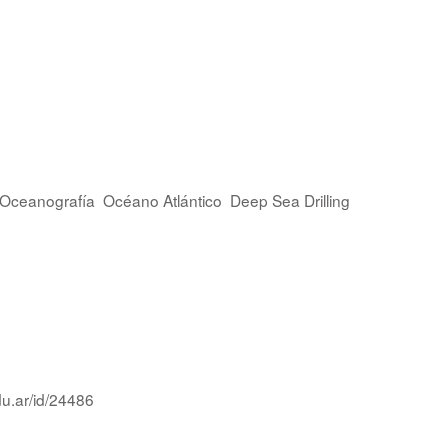
Oceanografía
Océano Atlántico
Deep Sea Drilling
du.ar/id/24486