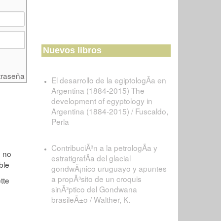
Nuevos libros
traseña
El desarrollo de la egiptologÃ­a en
Argentina (1884-2015) The
development of egyptology in
Argentina (1884-2015) / Fuscaldo,
Perla
ContribuciÃ³n a la petrologÃ­a y
estratigrafÃ­a del glacial
gondwÃ¡nico uruguayo y apuntes
a propÃ³sito de un croquis
sinÃ³ptico del Gondwana
brasileÃ±o / Walther, K.