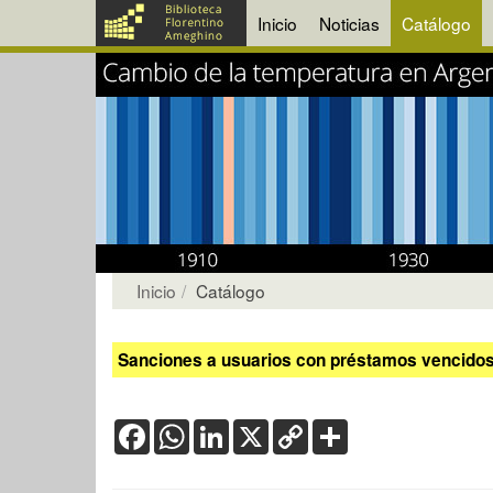
Inicio
Noticias
Catálogo
Inicio
Catálogo
Sanciones a usuarios con préstamos vencidos:
Facebook
WhatsApp
LinkedIn
X
Copy
Share
Link