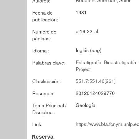
Autores:
1981
Fecha de
publicación:
p.16-22 : il.
Número de
páginas:
Inglés (
)
Idioma :
eng
Estratigrafía
Bioestratigrafía
Palabras clave:
Project
551.7:551.46[261]
Clasificación:
20120124029770
Resumen:
Geología
Tema Principal /
Disciplina :
https://www.bfa.fcnym.unlp.e
Link:
Reserva