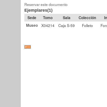
Reservar este documento
Ejemplares(1)
Tomo
Sala
Colección
Museo
X04214
Caja S-59
Folleto
Fon