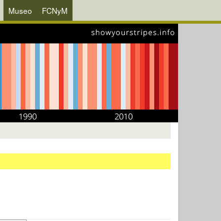
Museo
FCNyM