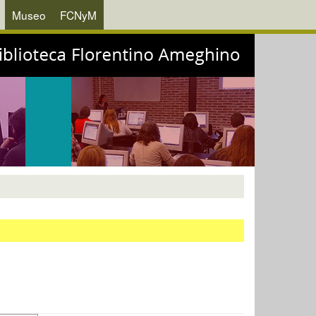
Museo
FCNyM