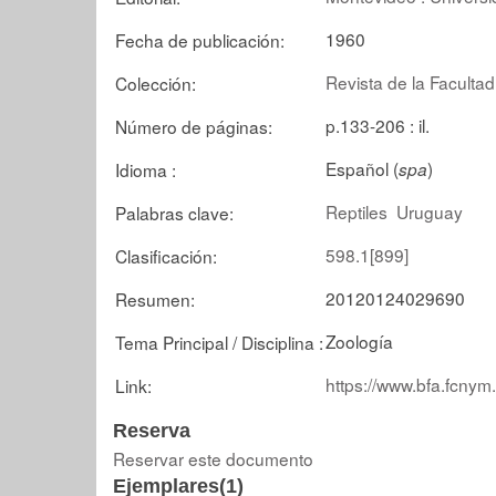
1960
Fecha de publicación:
Revista de la Faculta
Colección:
p.133-206 : il.
Número de páginas:
Español (
)
Idioma :
spa
Reptiles
Uruguay
Palabras clave:
598.1[899]
Clasificación:
20120124029690
Resumen:
Zoología
Tema Principal / Disciplina :
https://www.bfa.fcnym
Link:
Reserva
Reservar este documento
Ejemplares(1)