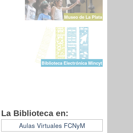
Museo de La Plata
Biblioteca Electrónica Mincyt
La Biblioteca en:
Aulas Virtuales FCNyM