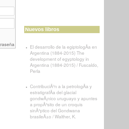
Nuevos libros
traseña
El desarrollo de la egiptologÃ­a en
Argentina (1884-2015) The
development of egyptology in
Argentina (1884-2015) / Fuscaldo,
Perla
ContribuciÃ³n a la petrologÃ­a y
estratigrafÃ­a del glacial
gondwÃ¡nico uruguayo y apuntes
a propÃ³sito de un croquis
sinÃ³ptico del Gondwana
brasileÃ±o / Walther, K.