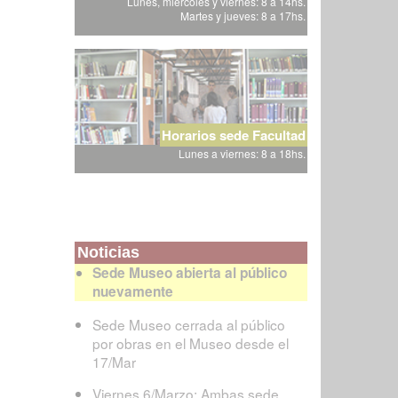
Lunes, miércoles y viernes: 8 a 14hs.
Martes y jueves: 8 a 17hs.
Horarios sede Facultad
Lunes a viernes: 8 a 18hs.
Noticias
Sede Museo abierta al público
nuevamente
Sede Museo cerrada al público
por obras en el Museo desde el
17/Mar
Viernes 6/Marzo: Ambas sede