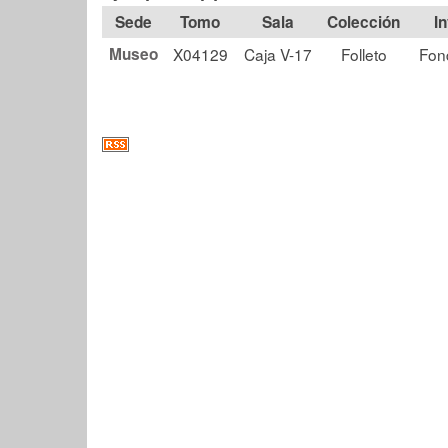
Tomo
Sala
Colección
Museo
X04129
Caja V-17
Folleto
Fon