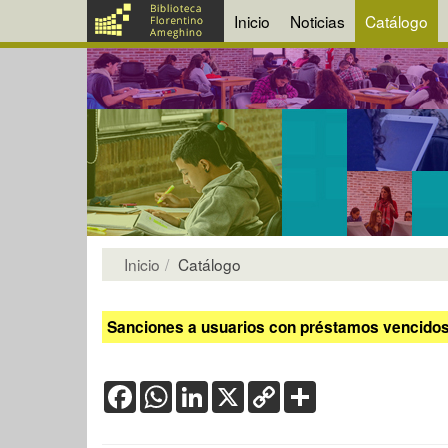
Inicio
Noticias
Catálogo
Inicio
Catálogo
Sanciones a usuarios con préstamos vencidos:
Facebook
WhatsApp
LinkedIn
X
Copy
Share
Link