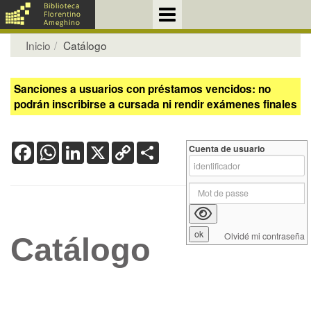
Inicio
Catálogo
Sanciones a usuarios con préstamos vencidos: no
podrán inscribirse a cursada ni rendir exámenes finales
Facebook
WhatsApp
LinkedIn
X
Copy
Share
Cuenta de usuario
Link
Olvidé mi contraseña
Catálogo