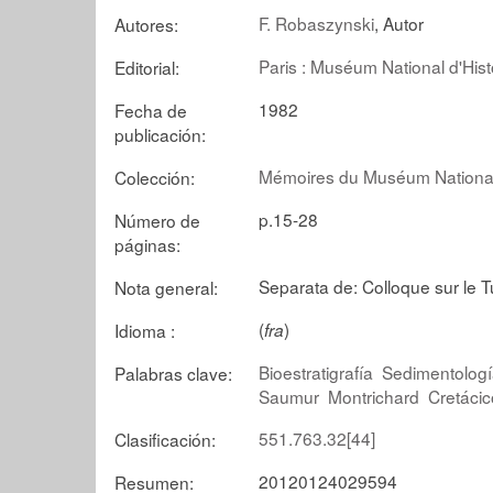
F. Robaszynski
, Autor
Autores:
Paris : Muséum National d'Hist
Editorial:
1982
Fecha de
publicación:
Mémoires du Muséum National d'
Colección:
p.15-28
Número de
páginas:
Separata de: Colloque sur le T
Nota general:
(
)
Idioma :
fra
Bioestratigrafía
Sedimentolog
Palabras clave:
Saumur
Montrichard
Cretácic
551.763.32[44]
Clasificación:
20120124029594
Resumen: