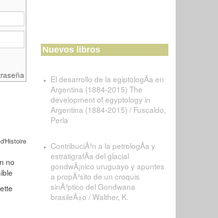
Nuevos libros
traseña
El desarrollo de la egiptologÃ­a en
Argentina (1884-2015) The
development of egyptology in
Argentina (1884-2015) / Fuscaldo,
Perla
'Histoire
ContribuciÃ³n a la petrologÃ­a y
estratigrafÃ­a del glacial
gondwÃ¡nico uruguayo y apuntes
a propÃ³sito de un croquis
sinÃ³ptico del Gondwana
brasileÃ±o / Walther, K.