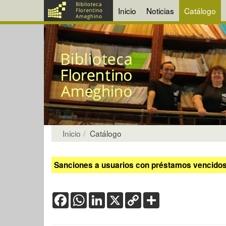
Inicio
Noticias
Catálogo
Inicio
Catálogo
Sanciones a usuarios con préstamos vencidos:
Facebook
WhatsApp
LinkedIn
X
Copy
Share
Link