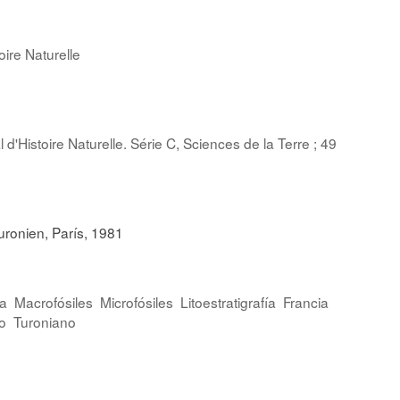
oire Naturelle
Histoire Naturelle. Série C, Sciences de la Terre ; 49
uronien, París, 1981
ía
Macrofósiles
Microfósiles
Litoestratigrafía
Francia
o
Turoniano