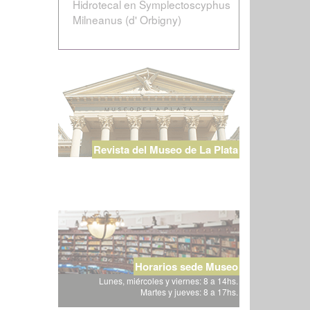
Hidrotecal en Symplectoscyphus
Milneanus (d' Orbigny)
Revista del Museo de La Plata
Horarios sede Museo
Lunes, miércoles y viernes: 8 a 14hs.
Martes y jueves: 8 a 17hs.