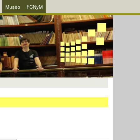
Museo
FCNyM