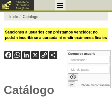
Inicio
Catálogo
Sanciones a usuarios con préstamos vencidos: no
podrán inscribirse a cursada ni rendir exámenes finales
Facebook
WhatsApp
LinkedIn
X
Copy
Share
Cuenta de usuario
Link
Olvidé mi contraseña
Catálogo