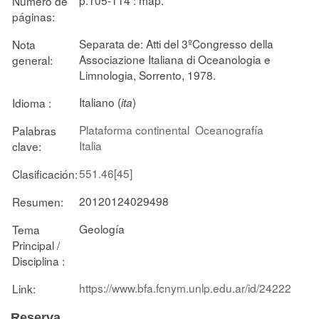
Número de
páginas:
Separata de: Atti del 3ºCongresso della
Nota
Associazione Italiana di Oceanologia e
general:
Limnologia, Sorrento, 1978.
Italiano (
)
Idioma :
ita
Plataforma continental
Oceanografía
Palabras
Italia
clave:
551.46[45]
Clasificación:
20120124029498
Resumen:
Geología
Tema
Principal /
Disciplina :
https://www.bfa.fcnym.unlp.edu.ar/id/24222
Link:
Reserva