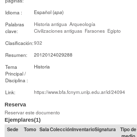
páginas:
Español (
)
Idioma :
spa
Historia antigua
Arqueología
Palabras
Civilizaciones antiguas
Faraones
Egipto
clave:
932
Clasificación:
20120124029288
Resumen:
Historia
Tema
Principal /
Disciplina :
https://www.bfa.fcnym.unlp.edu.ar/id/24094
Link:
Reserva
Reservar este documento
Ejemplares(1)
Tomo
Sala
Colección
Signatura
Tipo de
medio