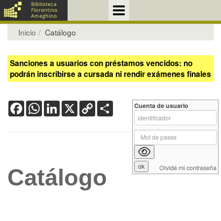
Inicio
Catálogo
Sanciones a usuarios con préstamos vencidos: no
podrán inscribirse a cursada ni rendir exámenes finales
Facebook
WhatsApp
LinkedIn
X
Copy
Share
Cuenta de usuario
Link
Olvidé mi contraseña
Catálogo