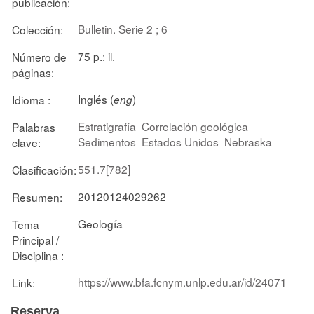
publicación:
Bulletin. Serie 2 ; 6
Colección:
75 p.: il.
Número de
páginas:
Inglés (
)
Idioma :
eng
Estratigrafía
Correlación geológica
Palabras
Sedimentos
Estados Unidos
Nebraska
clave:
551.7[782]
Clasificación:
20120124029262
Resumen:
Geología
Tema
Principal /
Disciplina :
https://www.bfa.fcnym.unlp.edu.ar/id/24071
Link:
Reserva