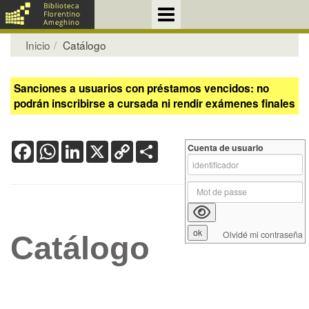
Inicio
Catálogo
Sanciones a usuarios con préstamos vencidos: no
podrán inscribirse a cursada ni rendir exámenes finales
Facebook
WhatsApp
LinkedIn
X
Copy
Share
Cuenta de usuario
Link
Olvidé mi contraseña
Catálogo