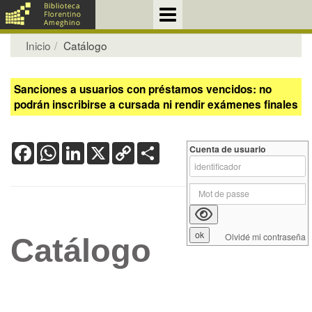
Inicio
Catálogo
Sanciones a usuarios con préstamos vencidos: no
podrán inscribirse a cursada ni rendir exámenes finales
Facebook
WhatsApp
LinkedIn
X
Copy
Share
Cuenta de usuario
Link
Olvidé mi contraseña
Catálogo