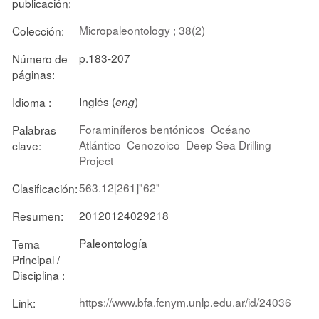
publicación:
Micropaleontology ; 38(2)
Colección:
p.183-207
Número de
páginas:
Inglés (
)
Idioma :
eng
Foraminíferos bentónicos
Océano
Palabras
Atlántico
Cenozoico
Deep Sea Drilling
clave:
Project
563.12[261]"62"
Clasificación:
20120124029218
Resumen:
Paleontología
Tema
Principal /
Disciplina :
https://www.bfa.fcnym.unlp.edu.ar/id/24036
Link: