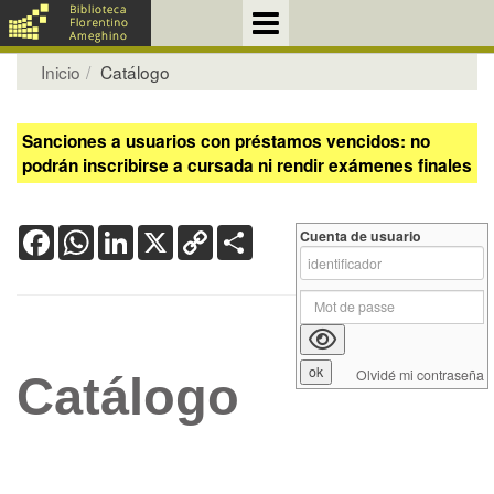
Inicio
Catálogo
Sanciones a usuarios con préstamos vencidos: no
podrán inscribirse a cursada ni rendir exámenes finales
Facebook
WhatsApp
LinkedIn
X
Copy
Share
Cuenta de usuario
Link
Olvidé mi contraseña
Catálogo