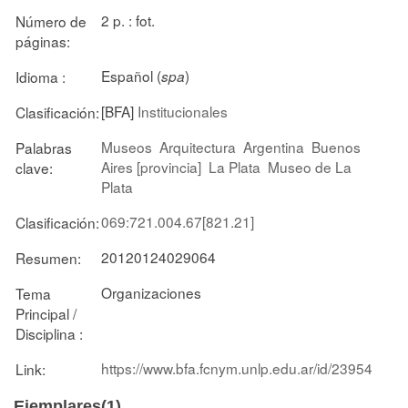
2 p. : fot.
Número de
páginas:
Español (
)
Idioma :
spa
[BFA]
Institucionales
Clasificación:
Museos
Arquitectura
Argentina
Buenos
Palabras
Aires [provincia]
La Plata
Museo de La
clave:
Plata
069:721.004.67[821.21]
Clasificación:
20120124029064
Resumen:
Organizaciones
Tema
Principal /
Disciplina :
https://www.bfa.fcnym.unlp.edu.ar/id/23954
Link:
Ejemplares(1)