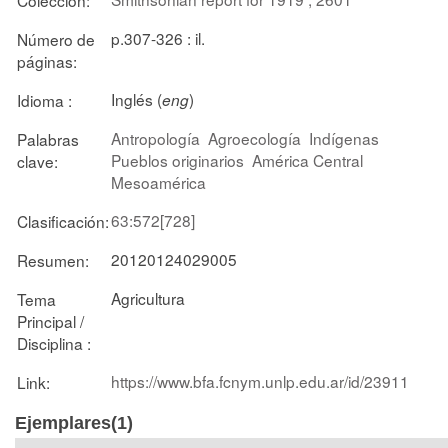
p.307-326 : il.
Número de
páginas:
Inglés (
)
Idioma :
eng
Antropología
Agroecología
Indígenas
Palabras
Pueblos originarios
América Central
clave:
Mesoamérica
63:572[728]
Clasificación:
20120124029005
Resumen:
Agricultura
Tema
Principal /
Disciplina :
https://www.bfa.fcnym.unlp.edu.ar/id/23911
Link:
Ejemplares(1)