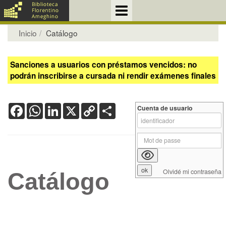
Inicio
Catálogo
Sanciones a usuarios con préstamos vencidos: no
podrán inscribirse a cursada ni rendir exámenes finales
Facebook
WhatsApp
LinkedIn
X
Copy
Share
Cuenta de usuario
Link
Olvidé mi contraseña
Catálogo