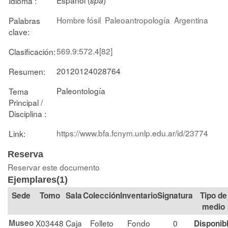
Idioma :
spa
Hombre fósil
Paleoantropología
Argentina
Palabras
clave:
569.9:572.4[82]
Clasificación:
20120124028764
Resumen:
Paleontología
Tema
Principal /
Disciplina :
https://www.bfa.fcnym.unlp.edu.ar/id/23774
Link:
Reserva
Reservar este documento
Ejemplares(1)
Tomo
Sala
Colección
Signatura
Tipo de
medio
Museo
X03448
Caja
Folleto
Fondo
0
Disponib