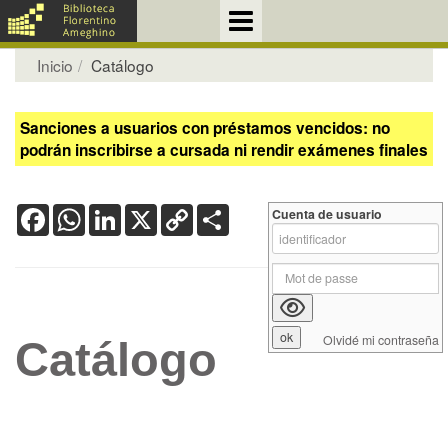
Inicio
Catálogo
Sanciones a usuarios con préstamos vencidos: no
podrán inscribirse a cursada ni rendir exámenes finales
Facebook
WhatsApp
LinkedIn
X
Copy
Share
Cuenta de usuario
Link
Olvidé mi contraseña
Catálogo