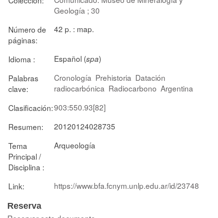
Geología ; 30
42 p. : map.
Número de
páginas:
Español (
)
Idioma :
spa
Cronología
Prehistoria
Datación
Palabras
radiocarbónica
Radiocarbono
Argentina
clave:
903:550.93[82]
Clasificación:
20120124028735
Resumen:
Arqueología
Tema
Principal /
Disciplina :
https://www.bfa.fcnym.unlp.edu.ar/id/23748
Link:
Reserva