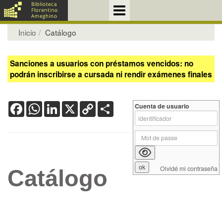
Inicio
Catálogo
Sanciones a usuarios con préstamos vencidos: no
podrán inscribirse a cursada ni rendir exámenes finales
Facebook
WhatsApp
LinkedIn
X
Copy
Share
Cuenta de usuario
Link
Olvidé mi contraseña
Catálogo