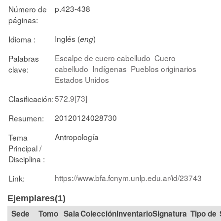
p.423-438
Número de
páginas:
Inglés (
)
Idioma :
eng
Escalpe de cuero cabelludo
Cuero
Palabras
cabelludo
Indígenas
Pueblos originarios
clave:
Estados Unidos
572.9[73]
Clasificación:
20120124028730
Resumen:
Antropología
Tema
Principal /
Disciplina :
https://www.bfa.fcnym.unlp.edu.ar/id/23743
Link:
Ejemplares(1)
Tomo
Sala
Colección
Signatura
Tipo de