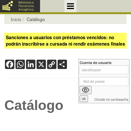
Inicio
Catálogo
Sanciones a usuarios con préstamos vencidos: no
podrán inscribirse a cursada ni rendir exámenes finales
Facebook
WhatsApp
LinkedIn
X
Copy
Share
Cuenta de usuario
Link
Olvidé mi contraseña
Catálogo