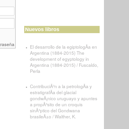
Nuevos libros
traseña
El desarrollo de la egiptologÃ­a en
Argentina (1884-2015) The
development of egyptology in
Argentina (1884-2015) / Fuscaldo,
Perla
ContribuciÃ³n a la petrologÃ­a y
estratigrafÃ­a del glacial
gondwÃ¡nico uruguayo y apuntes
a propÃ³sito de un croquis
sinÃ³ptico del Gondwana
brasileÃ±o / Walther, K.