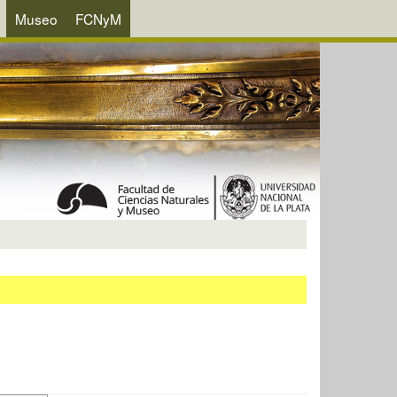
Museo
FCNyM