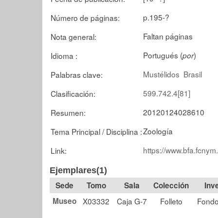
p.195-?
Número de páginas:
Faltan páginas
Nota general:
Portugués (
)
Idioma :
por
Mustélidos
Brasil
Palabras clave:
599.742.4[81]
Clasificación:
20120124028610
Resumen:
Zoología
Tema Principal / Disciplina :
https://www.bfa.fcnym
Link:
Ejemplares(1)
Tomo
Sala
Colección
Museo
X03332
Caja G-7
Folleto
Fondo