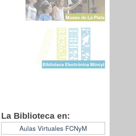
Museo de La Plata
Biblioteca Electrónica Mincyt
La Biblioteca en:
Aulas Virtuales FCNyM