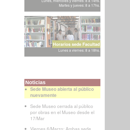
Lunes, miércoles y viernes: 8 a 14hs.
Martes y jueves: 8 a 17hs.
Horarios sede Facultad
Lunes a viernes: 8 a 18hs.
Noticias
Sede Museo abierta al público
nuevamente
Sede Museo cerrada al público
por obras en el Museo desde el
17/Mar
Viernes 6/Marzo: Ambas sede