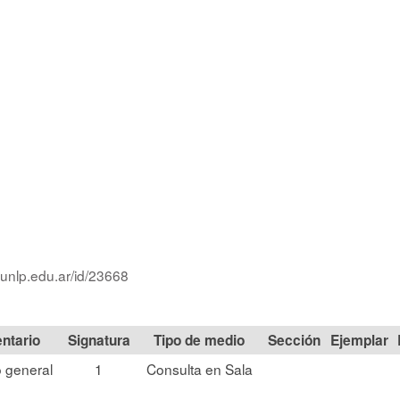
.unlp.edu.ar/id/23668
Signatura
Tipo de medio
Sección
 general
1
Consulta en Sala