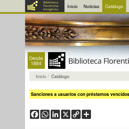
Inicio
Noticias
Catálogo
Inicio
Catálogo
Sanciones a usuarios con préstamos vencidos:
Facebook
WhatsApp
LinkedIn
X
Copy
Share
Link