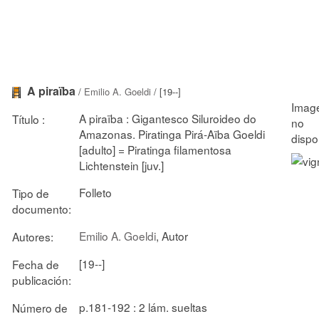
A piraïba
/
Emilio A. Goeldi
/ [19--]
A piraïba : Gigantesco Siluroideo do
Título :
Amazonas. Piratinga Pirá-Aïba Goeldi
[adulto] = Piratinga filamentosa
Lichtenstein [juv.]
Folleto
Tipo de
documento:
Emilio A. Goeldi
, Autor
Autores:
[19--]
Fecha de
publicación:
p.181-192 : 2 lám. sueltas
Número de