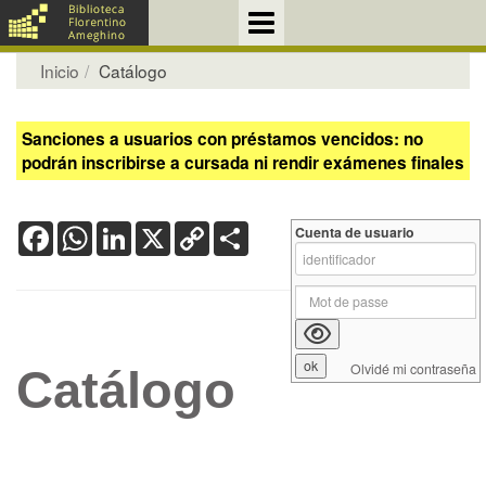
Inicio
Catálogo
Sanciones a usuarios con préstamos vencidos: no
podrán inscribirse a cursada ni rendir exámenes finales
Facebook
WhatsApp
LinkedIn
X
Copy
Share
Cuenta de usuario
Link
Olvidé mi contraseña
Catálogo