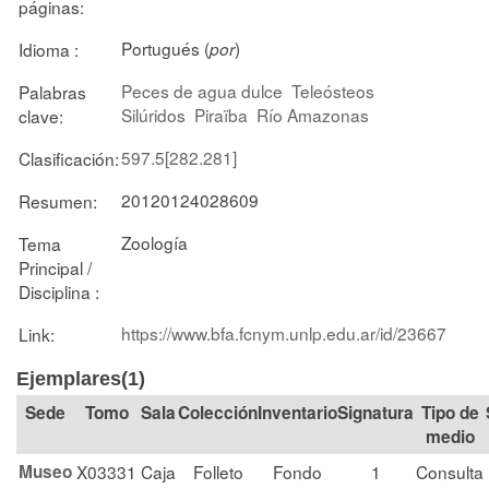
páginas:
Portugués (
)
Idioma :
por
Peces de agua dulce
Teleósteos
Palabras
Silúridos
Piraïba
Río Amazonas
clave:
597.5[282.281]
Clasificación:
20120124028609
Resumen:
Zoología
Tema
Principal /
Disciplina :
https://www.bfa.fcnym.unlp.edu.ar/id/23667
Link:
Ejemplares(1)
Tomo
Sala
Colección
Signatura
Tipo de
medio
Museo
X03331
Caja
Folleto
Fondo
1
Consulta