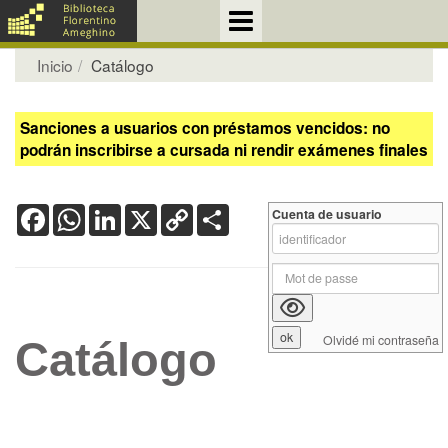
Inicio
Catálogo
Sanciones a usuarios con préstamos vencidos: no
podrán inscribirse a cursada ni rendir exámenes finales
Facebook
WhatsApp
LinkedIn
X
Copy
Share
Cuenta de usuario
Link
Olvidé mi contraseña
Catálogo