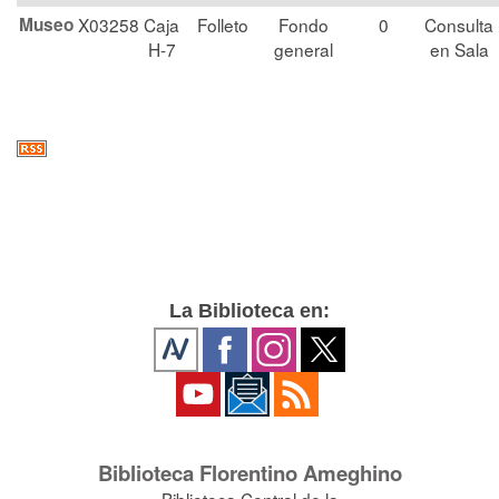
Museo
X03258
Caja
Folleto
Fondo
0
Consulta
H-7
general
en Sala
La Biblioteca en:
Biblioteca Florentino Ameghino
Biblioteca Central de la