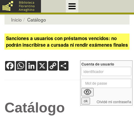
Inicio
Catálogo
Sanciones a usuarios con préstamos vencidos: no
podrán inscribirse a cursada ni rendir exámenes finales
Facebook
WhatsApp
LinkedIn
X
Copy
Share
Cuenta de usuario
Link
Olvidé mi contraseña
Catálogo