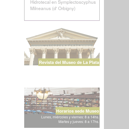
Hidrotecal en Symplectoscyphus
Milneanus (d' Orbigny)
Revista del Museo de La Plata
Horarios sede Museo
Lunes, miércoles y viernes: 8 a 14hs.
Martes y jueves: 8 a 17hs.