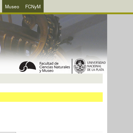
Museo
FCNyM