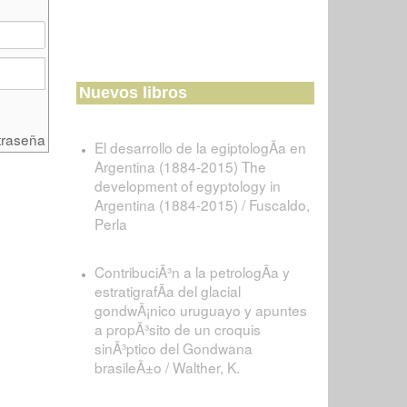
Nuevos libros
traseña
El desarrollo de la egiptologÃ­a en
Argentina (1884-2015) The
development of egyptology in
Argentina (1884-2015) / Fuscaldo,
Perla
ContribuciÃ³n a la petrologÃ­a y
estratigrafÃ­a del glacial
gondwÃ¡nico uruguayo y apuntes
a propÃ³sito de un croquis
sinÃ³ptico del Gondwana
brasileÃ±o / Walther, K.