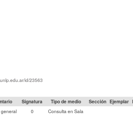
.unlp.edu.ar/id/23563
Signatura
Tipo de medio
Sección
 general
0
Consulta en Sala