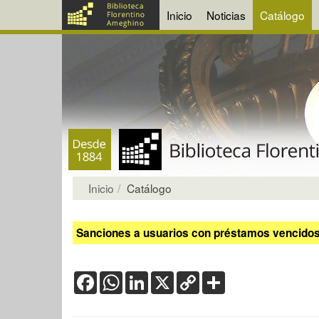
Inicio
Noticias
Catálogo
Inicio
Catálogo
Sanciones a usuarios con préstamos vencidos:
Facebook
WhatsApp
LinkedIn
X
Copy
Share
Link