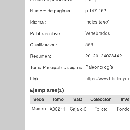
p.147-152
Número de páginas:
Inglés (
)
Idioma :
eng
Vertebrados
Palabras clave:
566
Clasificación:
20120124028442
Resumen:
Paleontología
Tema Principal / Disciplina :
https://www.bfa.fcnym
Link:
Ejemplares(1)
Tomo
Sala
Colección
Museo
X03211
Caja c-6
Folleto
Fondo