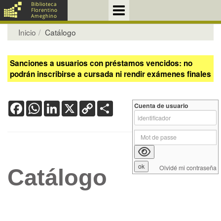
Inicio
Catálogo
Sanciones a usuarios con préstamos vencidos: no
podrán inscribirse a cursada ni rendir exámenes finales
Facebook
WhatsApp
LinkedIn
X
Copy
Share
Cuenta de usuario
Link
Olvidé mi contraseña
Catálogo