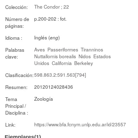
The Condor ; 22
Colección:
p.200-202 : fot.
Número de
páginas:
Inglés (
)
Idioma :
eng
Aves
Passeriformes
Tiranninos
Palabras
Nuttallornis borealis
Nidos
Estados
clave:
Unidos
California
Berkeley
598.863.2:591.563[794]
Clasificación:
20120124028436
Resumen:
Zoología
Tema
Principal /
Disciplina :
https://www.bfa.fcnym.unlp.edu.ar/id/23557
Link:
Ejemplares(1)