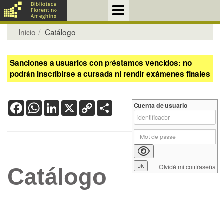
Inicio
Catálogo
Sanciones a usuarios con préstamos vencidos: no
podrán inscribirse a cursada ni rendir exámenes finales
Facebook
WhatsApp
LinkedIn
X
Copy
Share
Cuenta de usuario
Link
Olvidé mi contraseña
Catálogo