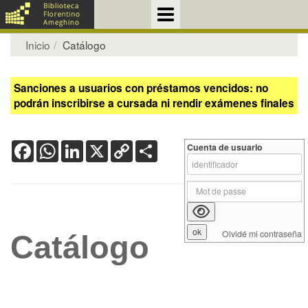
Inicio
Catálogo
Sanciones a usuarios con préstamos vencidos: no
podrán inscribirse a cursada ni rendir exámenes finales
Facebook
WhatsApp
LinkedIn
X
Copy
Share
Cuenta de usuario
Link
Olvidé mi contraseña
Catálogo