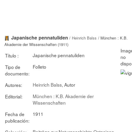
Japanische pennatuliden
/
Heinrich Balss
/ München : K.B.
Akademie der Wissenschaften (1911)
Japanische pennatuliden
Título :
Folleto
Tipo de
documento:
Heinrich Balss
, Autor
Autores:
München : K.B. Akademie der
Editorial:
Wissenschaften
1911
Fecha de
publicación:
Beiträge zur Naturgeschichte Ostasiens
Colección: