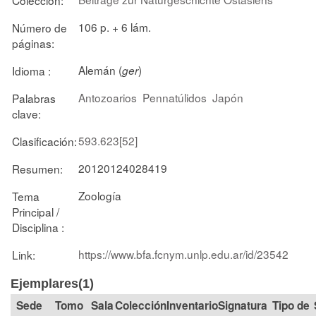
106 p. + 6 lám.
Número de
páginas:
Alemán (
)
Idioma :
ger
Antozoarios
Pennatúlidos
Japón
Palabras
clave:
593.623[52]
Clasificación:
20120124028419
Resumen:
Zoología
Tema
Principal /
Disciplina :
https://www.bfa.fcnym.unlp.edu.ar/id/23542
Link:
Ejemplares(1)
Tomo
Sala
Colección
Signatura
Tipo de