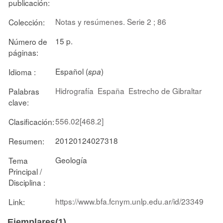
publicación:
Notas y resúmenes. Serie 2 ; 86
Colección:
15 p.
Número de
páginas:
Español (
)
Idioma :
spa
Hidrografía
España
Estrecho de Gibraltar
Palabras
clave:
556.02[468.2]
Clasificación:
20120124027318
Resumen:
Geología
Tema
Principal /
Disciplina :
https://www.bfa.fcnym.unlp.edu.ar/id/23349
Link:
Ejemplares(1)