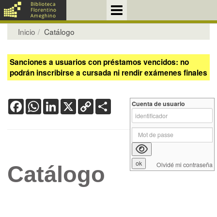
Inicio
Catálogo
Sanciones a usuarios con préstamos vencidos: no
podrán inscribirse a cursada ni rendir exámenes finales
Facebook
WhatsApp
LinkedIn
X
Copy
Share
Cuenta de usuario
Link
Olvidé mi contraseña
Catálogo