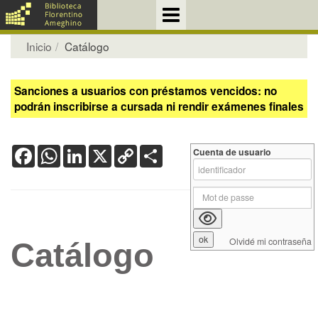
Inicio
Catálogo
Sanciones a usuarios con préstamos vencidos: no
podrán inscribirse a cursada ni rendir exámenes finales
Facebook
WhatsApp
LinkedIn
X
Copy
Share
Cuenta de usuario
Link
Olvidé mi contraseña
Catálogo