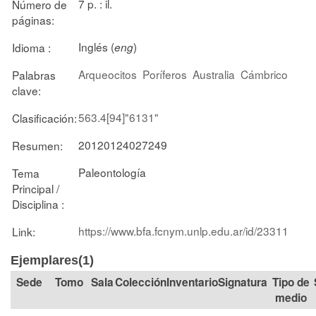
7 p. : il.
Número de
páginas:
Inglés (
)
Idioma :
eng
Arqueocitos
Poríferos
Australia
Cámbrico
Palabras
clave:
563.4[94]"6131"
Clasificación:
20120124027249
Resumen:
Paleontología
Tema
Principal /
Disciplina :
https://www.bfa.fcnym.unlp.edu.ar/id/23311
Link:
Ejemplares(1)
Tomo
Sala
Colección
Signatura
Tipo de
medio