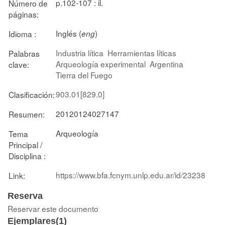
p.102-107 : il.
Número de
páginas:
Inglés (
)
Idioma :
eng
Industria lítica
Herramientas líticas
Palabras
Arqueología experimental
Argentina
clave:
Tierra del Fuego
903.01[829.0]
Clasificación:
20120124027147
Resumen:
Arqueología
Tema
Principal /
Disciplina :
https://www.bfa.fcnym.unlp.edu.ar/id/23238
Link:
Reserva
Reservar este documento
Ejemplares(1)