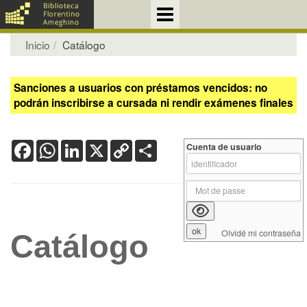
Inicio
Catálogo
Sanciones a usuarios con préstamos vencidos: no
podrán inscribirse a cursada ni rendir exámenes finales
Facebook
WhatsApp
LinkedIn
X
Copy
Share
Cuenta de usuario
Link
Olvidé mi contraseña
Catálogo