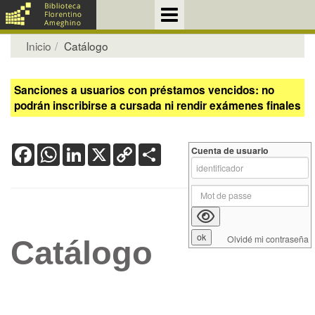
Inicio
Catálogo
Sanciones a usuarios con préstamos vencidos: no
podrán inscribirse a cursada ni rendir exámenes finales
Facebook
WhatsApp
LinkedIn
X
Copy
Share
Cuenta de usuario
Link
Olvidé mi contraseña
Catálogo