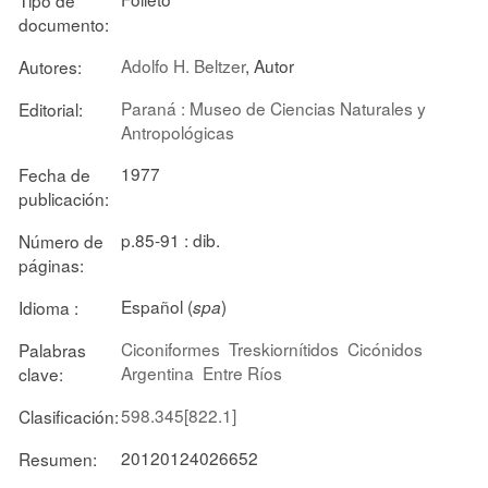
documento:
Adolfo H. Beltzer
, Autor
Autores:
Paraná : Museo de Ciencias Naturales y
Editorial:
Antropológicas
1977
Fecha de
publicación:
p.85-91 : dib.
Número de
páginas:
Español (
)
Idioma :
spa
Ciconiformes
Treskiornítidos
Cicónidos
Palabras
Argentina
Entre Ríos
clave:
598.345[822.1]
Clasificación:
20120124026652
Resumen: