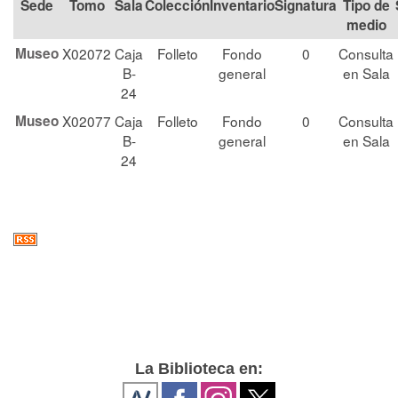
Tomo
Sala
Colección
Signatura
Tipo de
medio
Museo
X02072
Caja
Folleto
Fondo
0
Consulta
B-
general
en Sala
24
Museo
X02077
Caja
Folleto
Fondo
0
Consulta
B-
general
en Sala
24
La Biblioteca en: