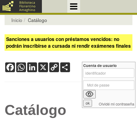
Inicio
Catálogo
Sanciones a usuarios con préstamos vencidos: no
podrán inscribirse a cursada ni rendir exámenes finales
Facebook
WhatsApp
LinkedIn
X
Copy
Share
Cuenta de usuario
Link
Olvidé mi contraseña
Catálogo