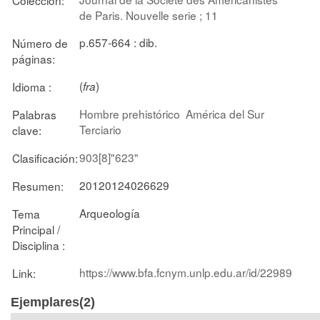
de Paris. Nouvelle serie ; 11
p.657-664 : dib.
Número de
páginas:
(
)
Idioma :
fra
Hombre prehistórico
América del Sur
Palabras
Terciario
clave:
903[8]"623"
Clasificación:
20120124026629
Resumen:
Arqueología
Tema
Principal /
Disciplina :
https://www.bfa.fcnym.unlp.edu.ar/id/22989
Link:
Ejemplares(2)