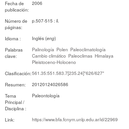
2006
Fecha de
publicación:
p.507-515 : il.
Número de
páginas:
Inglés (
)
Idioma :
eng
Palinología
Polen
Paleoclimatología
Palabras
Cambio climático
Paleoclimas
Himalaya
clave:
Pleistoceno-Holoceno
561.35:551.583.7[235.24]"626/627"
Clasificación:
20120124026586
Resumen:
Paleontología
Tema
Principal /
Disciplina :
https://www.bfa.fcnym.unlp.edu.ar/id/22969
Link: