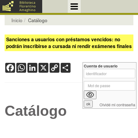
Inicio
Catálogo
Sanciones a usuarios con préstamos vencidos: no
podrán inscribirse a cursada ni rendir exámenes finales
Facebook
WhatsApp
LinkedIn
X
Copy
Share
Cuenta de usuario
Link
Olvidé mi contraseña
Catálogo