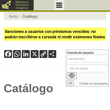
Inicio
Catálogo
Sanciones a usuarios con préstamos vencidos: no
podrán inscribirse a cursada ni rendir exámenes finales
Facebook
WhatsApp
LinkedIn
X
Copy
Share
Cuenta de usuario
Link
Olvidé mi contraseña
Catálogo