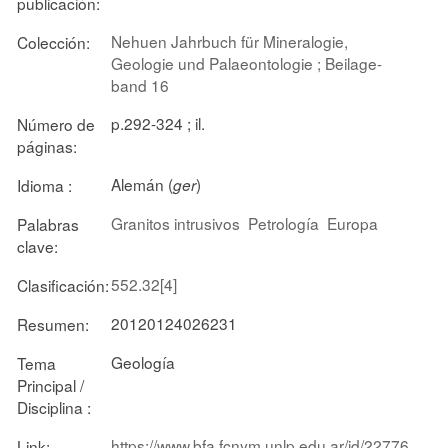
publicación:
Nehuen Jahrbuch für Mineralogie,
Colección:
Geologie und Palaeontologie ; Beilage-
band 16
p.292-324 ; il.
Número de
páginas:
Alemán (
)
Idioma :
ger
Granitos intrusivos
Petrología
Europa
Palabras
clave:
552.32[4]
Clasificación:
20120124026231
Resumen:
Geología
Tema
Principal /
Disciplina :
https://www.bfa.fcnym.unlp.edu.ar/id/22776
Link: