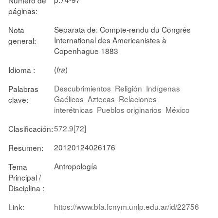
páginas:
Separata de: Compte-rendu du Congrés
Nota
International des Americanistes à
general:
Copenhague 1883
(
)
Idioma :
fra
Descubrimientos
Religión
Indígenas
Palabras
Gaélicos
Aztecas
Relaciones
clave:
interétnicas
Pueblos originarios
México
572.9[72]
Clasificación:
20120124026176
Resumen:
Antropología
Tema
Principal /
Disciplina :
https://www.bfa.fcnym.unlp.edu.ar/id/22756
Link: