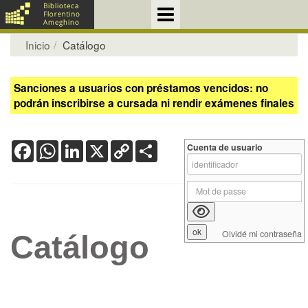
Inicio
Catálogo
Sanciones a usuarios con préstamos vencidos: no
podrán inscribirse a cursada ni rendir exámenes finales
Facebook
WhatsApp
LinkedIn
X
Copy
Share
Cuenta de usuario
Link
Olvidé mi contraseña
Catálogo