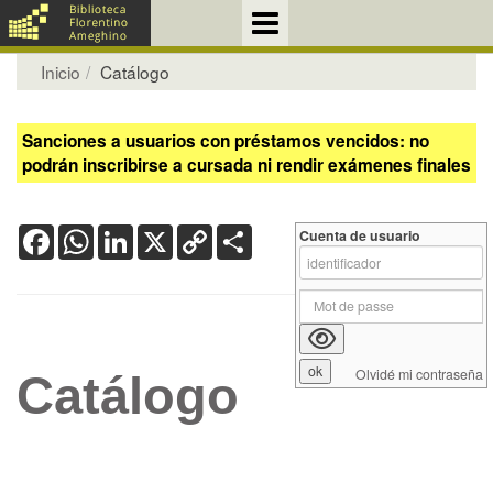
Inicio
Catálogo
Sanciones a usuarios con préstamos vencidos: no
podrán inscribirse a cursada ni rendir exámenes finales
Facebook
WhatsApp
LinkedIn
X
Copy
Share
Cuenta de usuario
Link
Olvidé mi contraseña
Catálogo