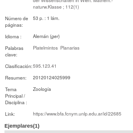
naturw.Klasse ; 112(1)
53 p. : 1 lám.
Número de
páginas:
Alemán (
)
Idioma :
ger
Platelmintos
Planarias
Palabras
clave:
595.123.41
Clasificación:
20120124025999
Resumen:
Zoología
Tema
Principal /
Disciplina :
https://www.bfa.fcnym.unlp.edu.ar/id/22685
Link:
Ejemplares(1)