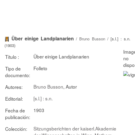
Über einige Landplanarien
/
Bruno Busson
/ [s.l.] : s.n.
(1903)
Über einige Landplanarien
Título :
Folleto
Tipo de
documento:
Bruno Busson
, Autor
Autores:
[s.l.] : s.n.
Editorial:
1903
Fecha de
publicación:
Sitzungsberichten der kaiserl.Akademie
Colección:
der Wissenschaften in Wien. Mathem.-