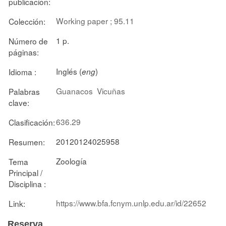
publicación:
Working paper ; 95.11
Colección:
1 p.
Número de
páginas:
Inglés (
)
Idioma :
eng
Guanacos
Vicuñas
Palabras
clave:
636.29
Clasificación:
20120124025958
Resumen:
Zoología
Tema
Principal /
Disciplina :
https://www.bfa.fcnym.unlp.edu.ar/id/22652
Link:
Reserva