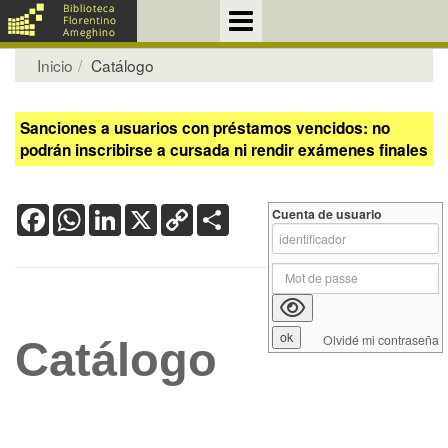
Inicio
Catálogo
Sanciones a usuarios con préstamos vencidos: no
podrán inscribirse a cursada ni rendir exámenes finales
Facebook
WhatsApp
LinkedIn
X
Copy
Share
Cuenta de usuario
Link
Olvidé mi contraseña
Catálogo