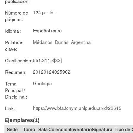
publicación:
124 p. : fot.
Número de
páginas:
Español (
)
Idioma :
spa
Médanos
Dunas
Argentina
Palabras
clave:
551.311.3[82]
Clasificación:
20120124025902
Resumen:
Geología
Tema
Principal /
Disciplina :
https://www.bfa.fcnym.unlp.edu.ar/id/22615
Link:
Ejemplares(1)
Tomo
Sala
Colección
Signatura
Tipo de