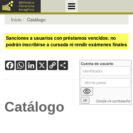
Inicio
Catálogo
Sanciones a usuarios con préstamos vencidos: no
podrán inscribirse a cursada ni rendir exámenes finales
Facebook
WhatsApp
LinkedIn
X
Copy
Share
Cuenta de usuario
Link
Olvidé mi contraseña
Catálogo