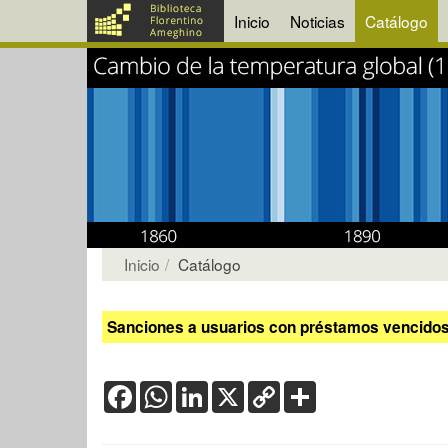
Inicio
Noticias
Catálogo
Inicio
Catálogo
Sanciones a usuarios con préstamos vencidos:
Facebook
WhatsApp
LinkedIn
X
Copy
Share
Link