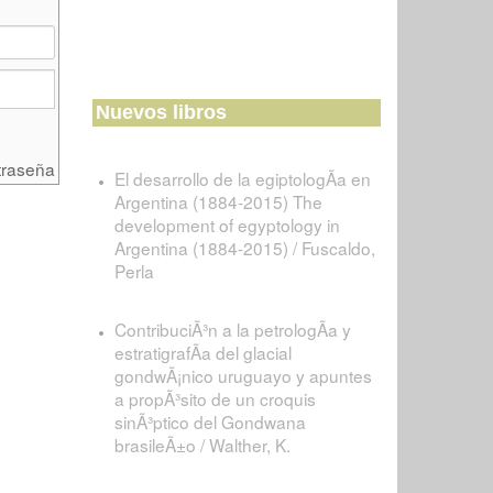
Nuevos libros
traseña
El desarrollo de la egiptologÃ­a en
Argentina (1884-2015) The
development of egyptology in
Argentina (1884-2015) / Fuscaldo,
Perla
ContribuciÃ³n a la petrologÃ­a y
estratigrafÃ­a del glacial
gondwÃ¡nico uruguayo y apuntes
a propÃ³sito de un croquis
sinÃ³ptico del Gondwana
brasileÃ±o / Walther, K.