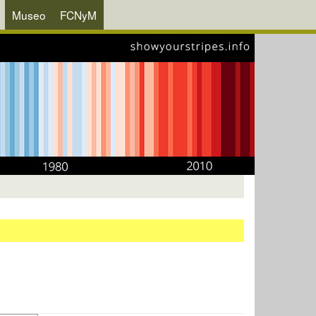
Museo
FCNyM