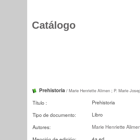
Catálogo
Prehistoria
/
Marie Henriette Alimen
;
P. Marie Jose
Prehistoria
Título :
Libro
Tipo de documento:
Marie Henriette Alime
Autores:
4a.ed
Mención de edición: