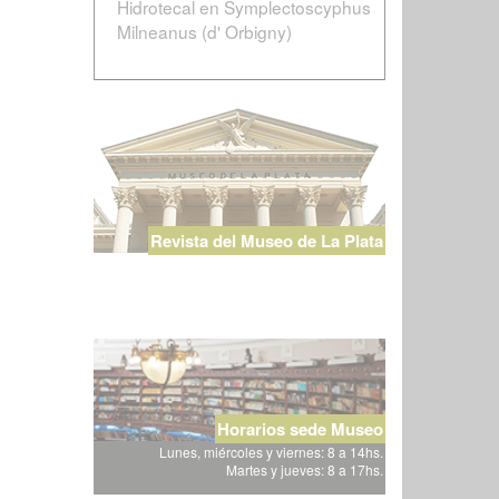
Hidrotecal en Symplectoscyphus
Milneanus (d' Orbigny)
Revista del Museo de La Plata
Horarios sede Museo
Lunes, miércoles y viernes: 8 a 14hs.
Martes y jueves: 8 a 17hs.