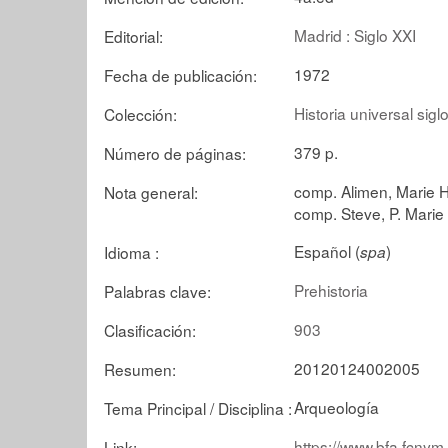
Madrid : Siglo XXI
Editorial:
1972
Fecha de publicación:
Historia universal siglo
Colección:
379 p.
Número de páginas:
comp. Alimen, Marie H
Nota general:
comp. Steve, P. Mari
Español (
)
Idioma :
spa
Prehistoria
Palabras clave:
903
Clasificación:
20120124002005
Resumen:
Arqueología
Tema Principal / Disciplina :
https://www.bfa.fcnym
Link: