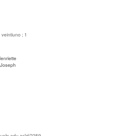
 veintiuno ; 1
enriette
e Joseph
.unlp.edu.ar/id/2259