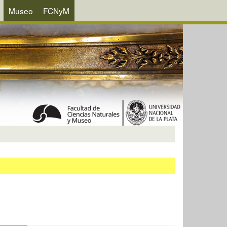
Museo
FCNyM