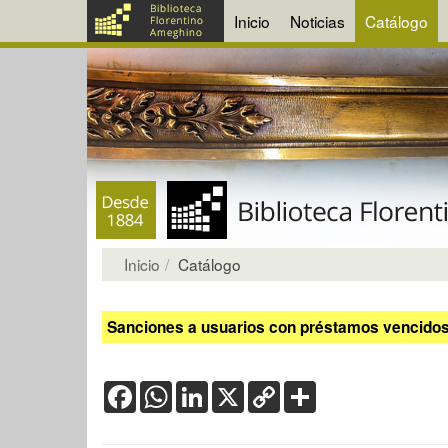
Inicio
Noticias
Catálogo
Inicio
Catálogo
Sanciones a usuarios con préstamos vencidos:
Facebook
WhatsApp
LinkedIn
X
Copy
Share
Link