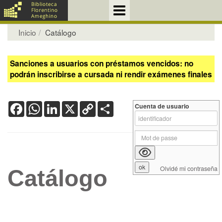
Inicio
Catálogo
Sanciones a usuarios con préstamos vencidos: no
podrán inscribirse a cursada ni rendir exámenes finales
Facebook
WhatsApp
LinkedIn
X
Copy
Share
Cuenta de usuario
Link
Olvidé mi contraseña
Catálogo