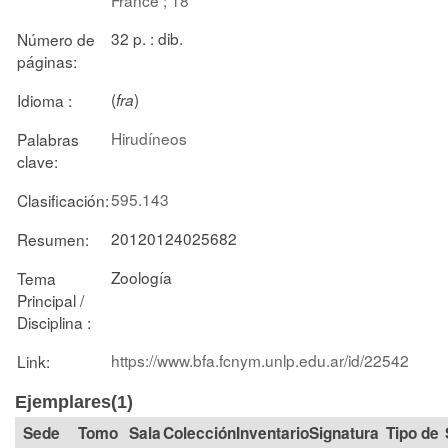
32 p. : dib.
Número de
páginas:
(
)
Idioma :
fra
Hirudíneos
Palabras
clave:
595.143
Clasificación:
20120124025682
Resumen:
Zoología
Tema
Principal /
Disciplina :
https://www.bfa.fcnym.unlp.edu.ar/id/22542
Link:
Ejemplares(1)
Tomo
Sala
Colección
Signatura
Tipo de