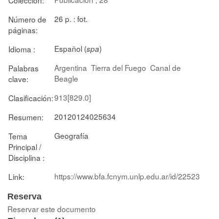
26 p. : fot.
Número de
páginas:
Español (
)
Idioma :
spa
Argentina
Tierra del Fuego
Canal de
Palabras
Beagle
clave:
913[829.0]
Clasificación:
20120124025634
Resumen:
Geografía
Tema
Principal /
Disciplina :
https://www.bfa.fcnym.unlp.edu.ar/id/22523
Link:
Reserva
Reservar este documento