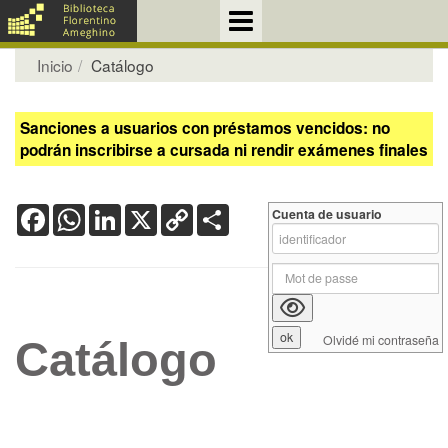
Inicio
Catálogo
Sanciones a usuarios con préstamos vencidos: no
podrán inscribirse a cursada ni rendir exámenes finales
Facebook
WhatsApp
LinkedIn
X
Copy
Share
Cuenta de usuario
Link
Olvidé mi contraseña
Catálogo