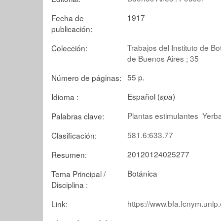
1917
Fecha de
publicación:
Trabajos del Instituto de 
Colección:
de Buenos Aires ; 35
55 p.
Número de páginas:
Español (
)
Idioma :
spa
Plantas estimulantes
Yerb
Palabras clave:
581.6:633.77
Clasificación:
20120124025277
Resumen:
Botánica
Tema Principal /
Disciplina :
https://www.bfa.fcnym.unlp
Link: