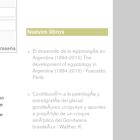
Nuevos libros
traseña
El desarrollo de la egiptologÃ­a en
Argentina (1884-2015) The
development of egyptology in
Argentina (1884-2015) / Fuscaldo,
Perla
ContribuciÃ³n a la petrologÃ­a y
estratigrafÃ­a del glacial
gondwÃ¡nico uruguayo y apuntes
a propÃ³sito de un croquis
sinÃ³ptico del Gondwana
brasileÃ±o / Walther, K.