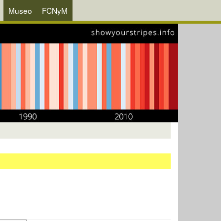
Museo
FCNyM