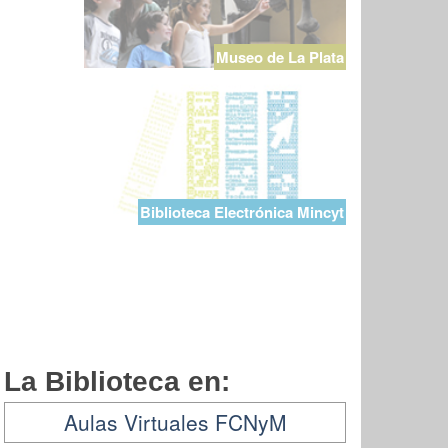
Museo de La Plata
Biblioteca Electrónica Mincyt
La Biblioteca en:
Aulas Virtuales FCNyM