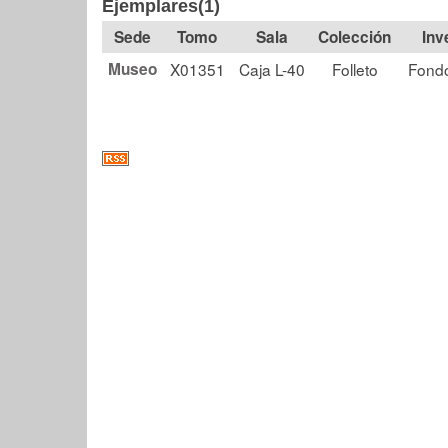
Ejemplares(1)
Tomo
Sala
Colección
Museo
X01351
Caja L-40
Folleto
Fondo