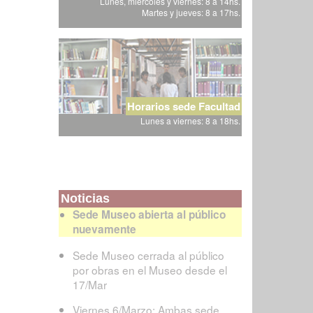
Lunes, miércoles y viernes: 8 a 14hs.
Martes y jueves: 8 a 17hs.
Horarios sede Facultad
Lunes a viernes: 8 a 18hs.
Noticias
Sede Museo abierta al público
nuevamente
Sede Museo cerrada al público
por obras en el Museo desde el
17/Mar
Viernes 6/Marzo: Ambas sede