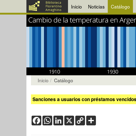
Inicio
Noticias
Catálogo
Inicio
Catálogo
Sanciones a usuarios con préstamos vencidos:
Facebook
WhatsApp
LinkedIn
X
Copy
Share
Link