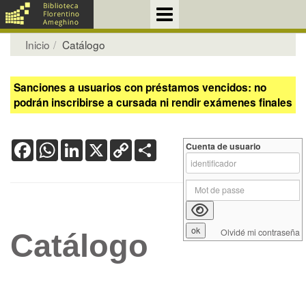
Inicio
Catálogo
Sanciones a usuarios con préstamos vencidos: no
podrán inscribirse a cursada ni rendir exámenes finales
Facebook
WhatsApp
LinkedIn
X
Copy
Share
Cuenta de usuario
Link
Olvidé mi contraseña
Catálogo