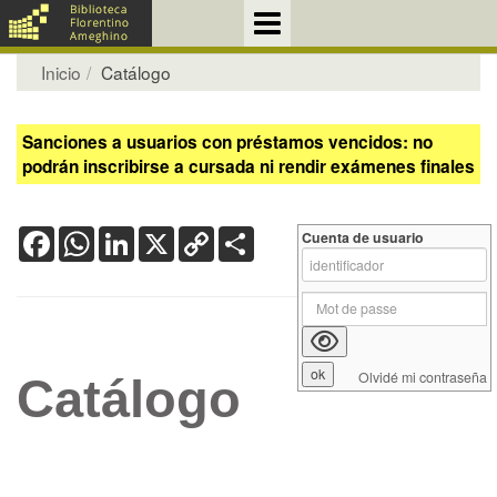
Inicio
Catálogo
Sanciones a usuarios con préstamos vencidos: no
podrán inscribirse a cursada ni rendir exámenes finales
Facebook
WhatsApp
LinkedIn
X
Copy
Share
Cuenta de usuario
Link
Olvidé mi contraseña
Catálogo