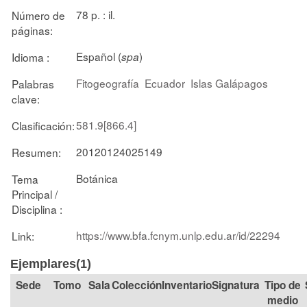
78 p. : il.
Número de
páginas:
Español (
)
Idioma :
spa
Fitogeografía
Ecuador
Islas Galápagos
Palabras
clave:
581.9[866.4]
Clasificación:
20120124025149
Resumen:
Botánica
Tema
Principal /
Disciplina :
https://www.bfa.fcnym.unlp.edu.ar/id/22294
Link:
Ejemplares(1)
Tomo
Sala
Colección
Signatura
Tipo de
medio