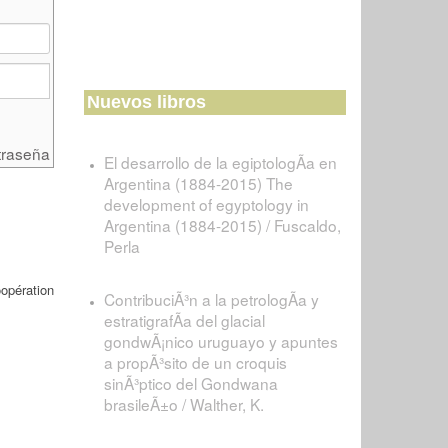
Nuevos libros
traseña
El desarrollo de la egiptologÃ­a en
Argentina (1884-2015) The
development of egyptology in
Argentina (1884-2015) / Fuscaldo,
Perla
opération
ContribuciÃ³n a la petrologÃ­a y
estratigrafÃ­a del glacial
gondwÃ¡nico uruguayo y apuntes
a propÃ³sito de un croquis
sinÃ³ptico del Gondwana
brasileÃ±o / Walther, K.