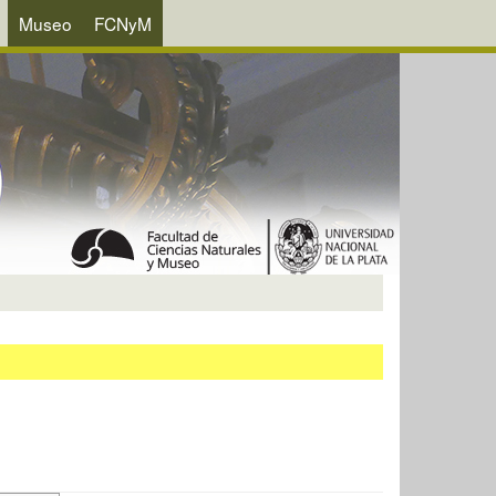
Museo
FCNyM