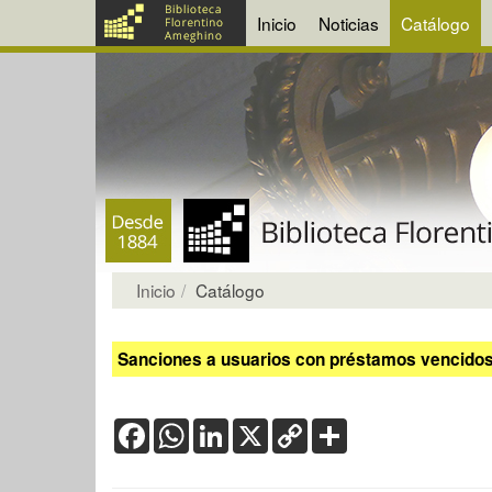
Inicio
Noticias
Catálogo
Inicio
Catálogo
Sanciones a usuarios con préstamos vencidos:
Facebook
WhatsApp
LinkedIn
X
Copy
Share
Link