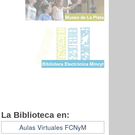
Museo de La Plata
Biblioteca Electrónica Mincyt
La Biblioteca en:
Aulas Virtuales FCNyM