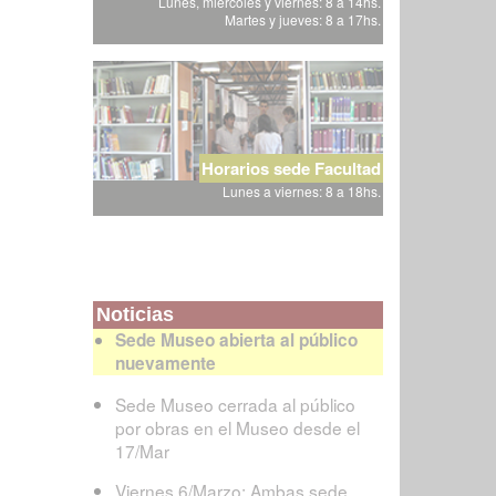
Lunes, miércoles y viernes: 8 a 14hs.
Martes y jueves: 8 a 17hs.
Horarios sede Facultad
Lunes a viernes: 8 a 18hs.
Noticias
Sede Museo abierta al público
nuevamente
Sede Museo cerrada al público
por obras en el Museo desde el
17/Mar
Viernes 6/Marzo: Ambas sede