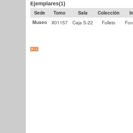
Ejemplares(1)
Tomo
Sala
Colección
Museo
X01157
Caja S-22
Folleto
Fon