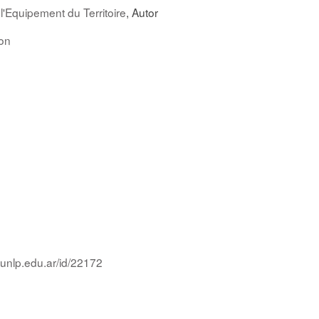
l'Equipement du Territoire
, Autor
ion
.unlp.edu.ar/id/22172